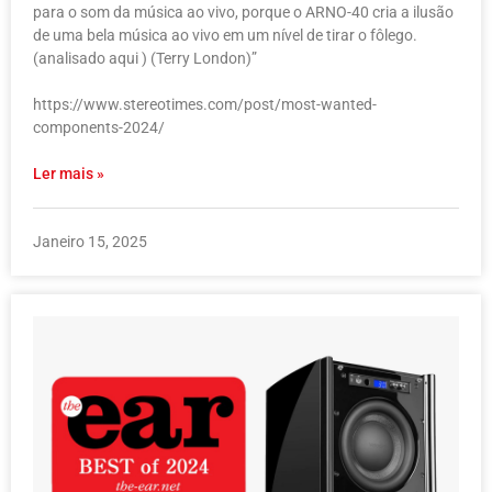
para o som da música ao vivo, porque o ARNO-40 cria a ilusão
de uma bela música ao vivo em um nível de tirar o fôlego.
(analisado aqui ) (Terry London)”
https://www.stereotimes.com/post/most-wanted-
components-2024/
Ler mais »
Janeiro 15, 2025