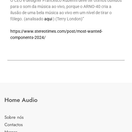
O CEO e designer Francesco Rubenni deve ter ótimos ouvidos
para o som da música ao vivo, porque o ARNO-40 cria a
ilusão de uma bela música ao vivo em um nível de tirar o
fôlego. (analisado
aqui
) (Terry London)”
https://www.stereotimes.com/post/most-wanted-
components-2024/
Home Audio
Sobre nós
Contactos