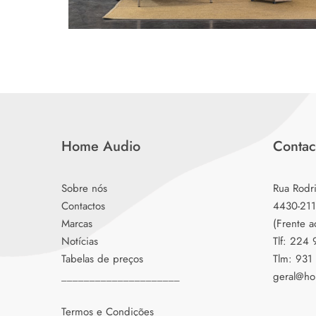
Home Audio
Contac
Sobre nós
Rua Rodr
Contactos
4430-211
Marcas
(Frente a
Notícias
Tlf: 224
Tabelas de preços
Tlm: 931
_____________________
geral@ho
Termos e Condições