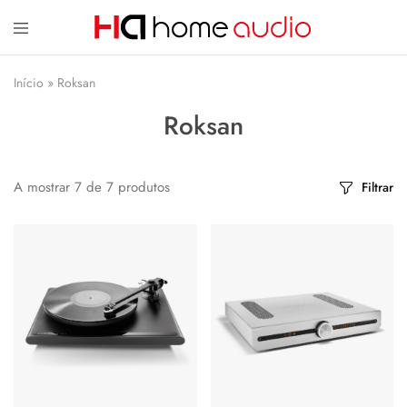
Home
A
Audio
Home
Início
»
Roksan
–
Audio
Alta-
dedica-
Roksan
Fidelidade
se
e
à
Cinema
Importação,
em
distribuição
Casa
e
comércio
A mostrar
7
de
7
produtos
Filtrar
de
equipamentos
de
Alta
Fidelidade
e
Home
Cinema