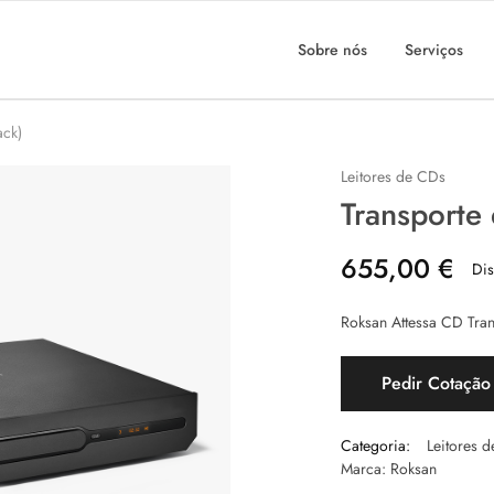
Sobre nós
Serviços
ack)
Leitores de CDs
Transporte
655,00
€
Dis
Roksan Attessa CD Tran
Pedir Cotação
Categoria:
Leitores 
Marca:
Roksan