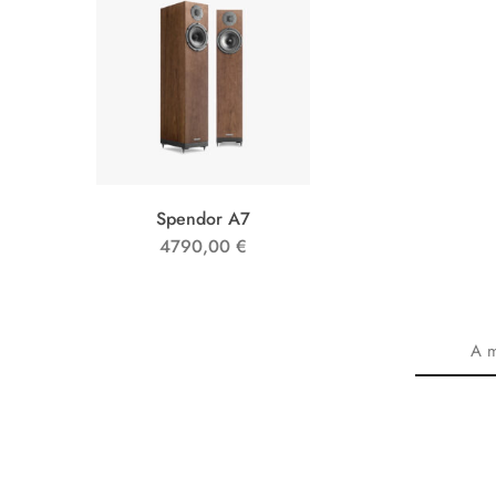
Spendor A7
4790,00
€
A m