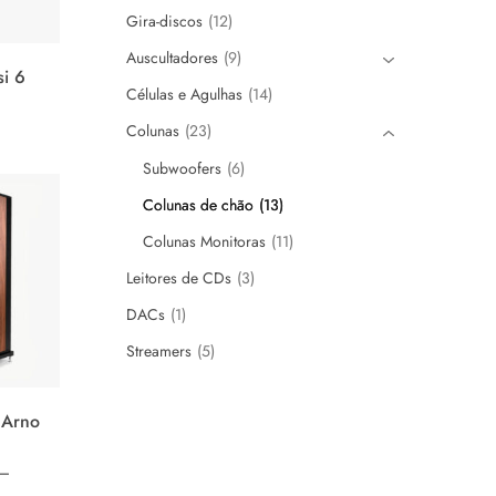
Gira-discos
12
Auscultadores
9
si 6
Células e Agulhas
14
Colunas
23
Subwoofers
6
Colunas de chão
13
Colunas Monitoras
11
Leitores de CDs
3
DACs
1
Streamers
5
 Arno
–