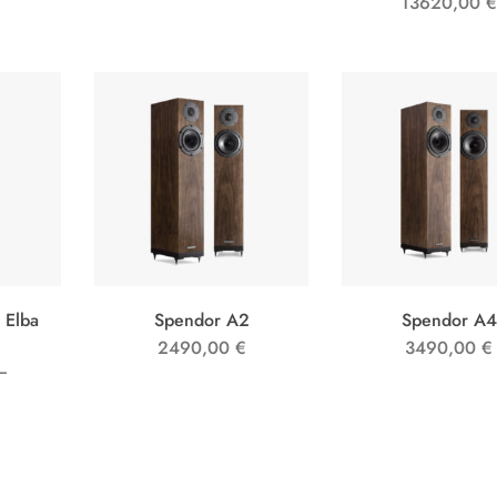
13620,00
 Elba
Spendor A2
Spendor A4
2490,00
€
3490,00
€
–