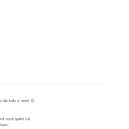
o de tudo o resto. O
erá você quem irá
stiam.