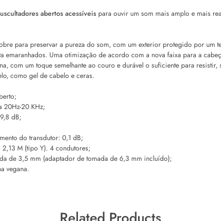
uscultadores abertos acessíveis
para ouvir um som mais amplo e mais real
obre para preservar a pureza do som, com um exterior protegido por um te
vita emaranhados. Uma otimização de acordo com a nova faixa para a cabeç
na, com um toque semelhante ao couro e durável o suficiente para resistir,
lo, como gel de cabelo e ceras.
berto;
ia 20Hz-20 KHz;
9,8 dB;
ento do transdutor: 0,1 dB;
,13 M (tipo Y). 4 condutores;
da de 3,5 mm (adaptador de tomada de 6,3 mm incluído);
na vegana.
Related Products