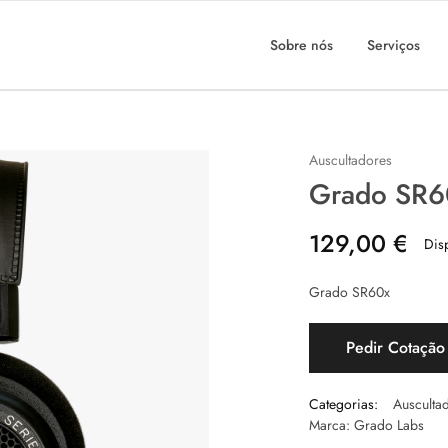
Sobre nós
Serviços
Auscultadores
Grado SR6
129,00
€
Dis
Grado SR60x
Pedir Cotação
Categorias:
Ausculta
Marca:
Grado Labs