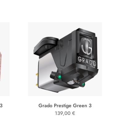
 3
Grado Prestige Green 3
Gr
139,00
€