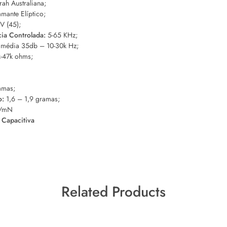
ah Australiana;
mante Elíptico;
V (45);
ia Controlada:
5-65 KHz;
média 35db – 10-30k Hz;
-47k ohms;
amas;
o:
1,6 – 1,9 gramas;
/mN
 Capacitiva
Related Products