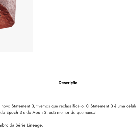
Descrição
o novo
Statement 3,
tivemos que reclassificá-lo. O
Statement 3
é uma
célu
s do
Epoch 3
e do
Aeon 3
, está melhor do que nunca!
embro da
Série Lineage
.