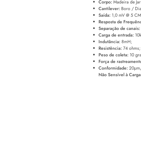
Corpo:
Madeira de Jarr
Cantilever:
Boro / Dia
Saída:
1,0 mV @ 5 CM
Resposta de Frequênc
Separação de canais:
Carga de entrada:
10k
Indutância:
8mH;
Resistência:
74 ohms;
Peso de coleta:
10 gr
Força de rastreament
Conformidade:
20μm
Não Sensível à Carga