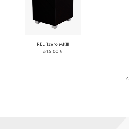
REL Tzero MKIII
515,00
€
A