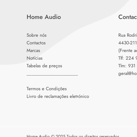
Home Audio
Contac
Sobre nós
Rua Rodr
Contactos
4430-211
Marcas
(Frente a
Notícias
Tlf: 224
Tabelas de preços
Tlm: 931
_____________________
geral@ho
Termos e Condições
Livro de reclamações eletrónico
Home Audio © 2025 Todos os direitos reservados.